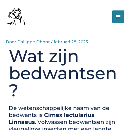
Spring
Hoo
naar
de
inhoud
Door
Philippe Dhont
/
februari 28, 2023
Wat zijn
bedwantsen
?
De wetenschappelijke naam van de
bedwants is
Cimex lectularius
Linnaeus
.
Volwassen bedwantsen zijn
vleugelloze insecten met een lengte